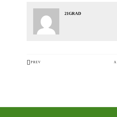
21GRAD
PREV
A